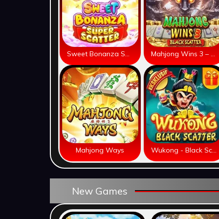
Sweet Bonanza Super Scatter
Mahjong Wins 3 – Black Scatter
Mahjong Ways
Wukong - Black Scatter
New Games