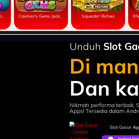
Koi Bonanza Jackpot Play
Caishen's Gems Jackpot Play
Squealin' Riches
Pragmatic Play
MicroGaming
Unduh
Slot Ga
Di man
Dan ka
Nikmati performa terbaik, 
Apps! Tersedia dalam Andr
Slot Gacor Ap