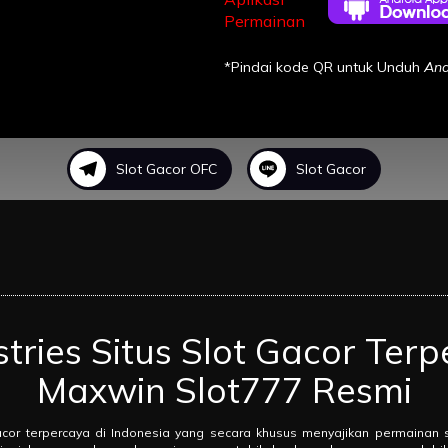
*Pindai kode QR untuk Unduh
And
Slot Gacor OFC
Slot Gacor
stries Situs Slot Gacor Te
Maxwin Slot777 Resmi
acor terpercaya di Indonesia yang secara khusus menyajikan permainan sl