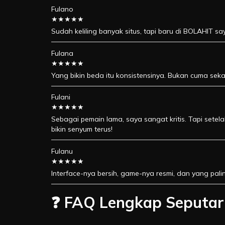
Fulano
★★★★★
Sudah keliling banyak situs, tapi baru di BOLAHIT
Fulana
★★★★★
Yang bikin beda itu konsistensinya. Bukan cuma seka
Fulani
★★★★★
Sebagai pemain lama, saya sangat kritis. Tapi setela
bikin senyum terus!
Fulanu
★★★★★
Interface-nya bersih, game-nya resmi, dan yang p
❓ FAQ Lengkap Seputa