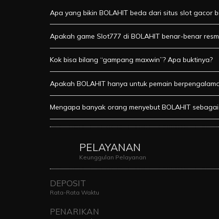
Apa yang bikin BOLAHIT beda dari situs slot gacor b
Apakah game Slot777 di BOLAHIT benar-benar resm
Kok bisa bilang “gampang maxwin”? Apa buktinya?
Apakah BOLAHIT hanya untuk pemain berpengalam
Mengapa banyak orang menyebut BOLAHIT sebagai si
PELAYANAN
Keunggulan Pelayanan
DEPOSIT
Rata-Rata Waktu
PENARIKAN