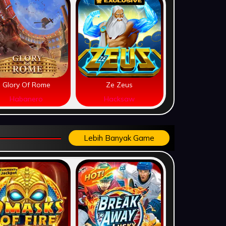
Glory Of Rome
Ze Zeus
Habanero
Hacksaw
Lebih Banyak Game