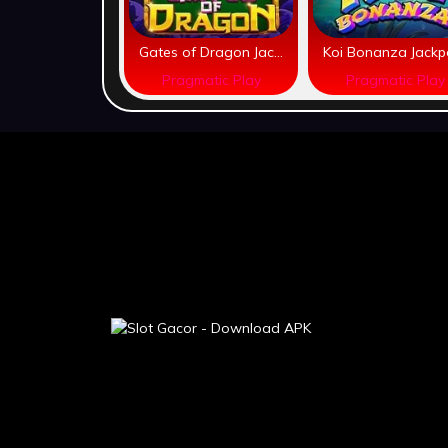
Gates of Dragon Jackpot Play
Pragmatic Play
Pragmatic Play