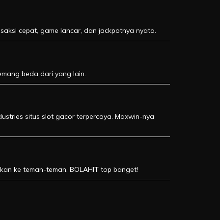
aksi cepat, game lancar, dan jackpotnya nyata.
memang beda dari yang lain.
dustries situs slot gacor terpercaya. Maxwin-nya
ikan ke teman-teman. BOLAHIT top banget!