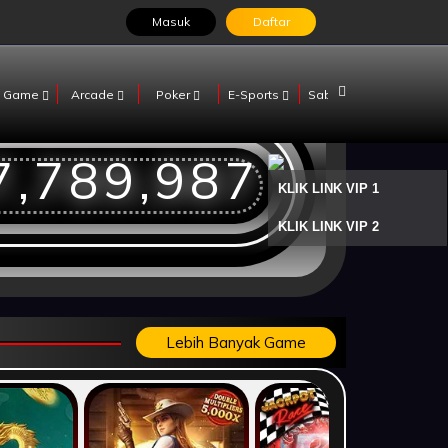
Masuk
Daftar
edang dalam performa stabil sehingga banyak pemain memburu peluang max
h Game
Arcade
Poker
E-Sports
Sabung Ayam
Pro
7,789,987
KLIK LINK VIP 1
KLIK LINK VIP 2
Lebih Banyak Game