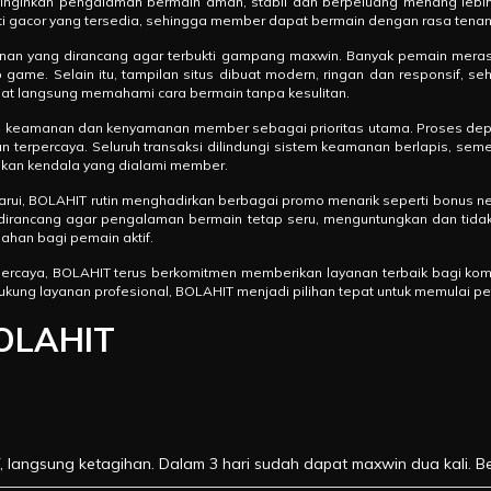
ginkan pengalaman bermain aman, stabil dan berpeluang menang lebih b
ukti gacor yang tersedia, sehingga member dapat bermain dengan rasa ten
nan yang dirancang agar terbukti gampang maxwin. Banyak pemain merasa
iap game. Selain itu, tampilan situs dibuat modern, ringan dan responsif, 
t langsung memahami cara bermain tanpa kesulitan.
keamanan dan kenyamanan member sebagai prioritas utama. Proses depo
terpercaya. Seluruh transaksi dilindungi sistem keamanan berlapis, seme
kan kendala yang dialami member.
rui, BOLAHIT rutin menghadirkan berbagai promo menarik seperti bonus new
ni dirancang agar pengalaman bermain tetap seru, menguntungkan dan ti
han bagi pemain aktif.
ercaya, BOLAHIT terus berkomitmen memberikan layanan terbaik bagi komun
g layanan profesional, BOLAHIT menjadi pilihan tepat untuk memulai petua
OLAHIT
, langsung ketagihan. Dalam 3 hari sudah dapat maxwin dua kali. B