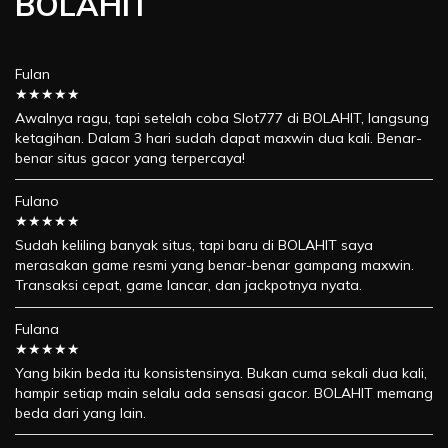
BOLAHIT
Fulan
★★★★★
Awalnya ragu, tapi setelah coba Slot777 di BOLAHIT, langsung
ketagihan. Dalam 3 hari sudah dapat maxwin dua kali. Benar-
benar situs gacor yang terpercaya!
Fulano
★★★★★
Sudah keliling banyak situs, tapi baru di BOLAHIT saya
merasakan game resmi yang benar-benar gampang maxwin.
Transaksi cepat, game lancar, dan jackpotnya nyata.
Fulana
★★★★★
Yang bikin beda itu konsistensinya. Bukan cuma sekali dua kali,
hampir setiap main selalu ada sensasi gacor. BOLAHIT memang
beda dari yang lain.