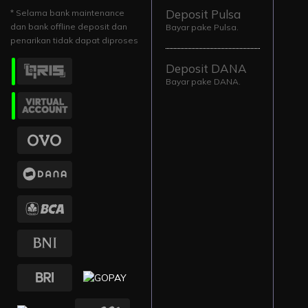
Deposit Pulsa
* Selama bank maintenance
dan bank offline deposit dan
Bayar pake Pulsa.
penarikan tidak dapat diproses
Deposit DANA
Bayar pake DANA.