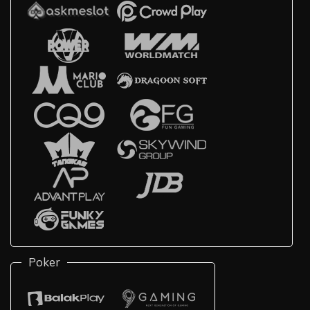
Poker