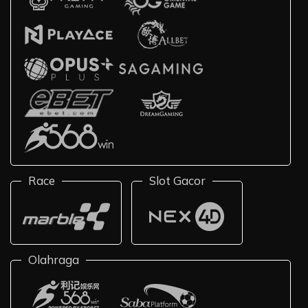
Race
Slot Gacor
Olahraga