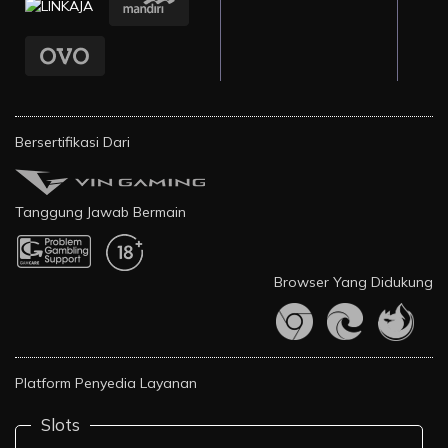
Bersertifikasi Dari
Tanggung Jawab Bermain
Browser Yang Didukung
Platform Penyedia Layanan
Slots