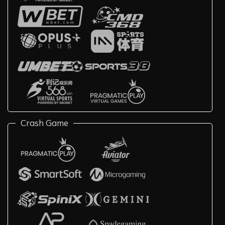
Crash Game