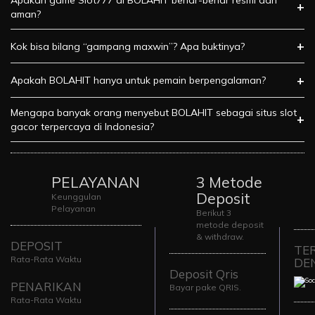
aman?
Kok bisa bilang “gampang maxwin”? Apa buktinya?
Apakah BOLAHIT hanya untuk pemain berpengalaman?
Mengapa banyak orang menyebut BOLAHIT sebagai situs slot
gacor terpercaya di Indonesia?
PELAYANAN
3 Metode
Deposit
Keunggulan
Pelayanan
Berikut 3
metode deposit
& withdraw.
DEPOSIT
TE
Rata-Rata Waktu
DE
Deposit Qris
PENARIKAN
Bayar pake QRIS.
Rata-Rata Waktu