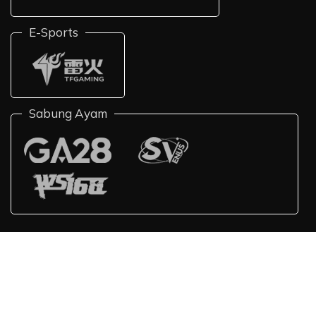
E-Sports
Sabung Ayam