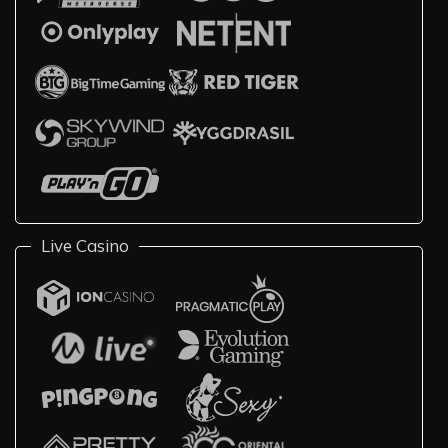
Live Casino