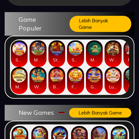
Game
Lebih Banyak
Populer
Game
Sweet Bonanza Super Scatter
Mahjong Wins 3 – Black Scatter
Sticky Bandits Thunder Rail
Sugar Bang Bang 2
Mahjong Ways 2
Wild Bounty Showdown
Nexus Koi Gate
Mahjong Ways
Wukong - Black Scatter
Bang Gacor 1000
Fortune Gems
Gates of Olympus Super Scatter
Lucky Twins Nexus
The Crypt
New Games
Lebih Banyak Game