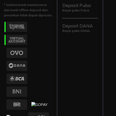
Deposit Pulsa
* Selama bank maintenance
dan bank offline deposit dan
Bayar pake Pulsa.
penarikan tidak dapat diproses
Deposit DANA
Bayar pake DANA.