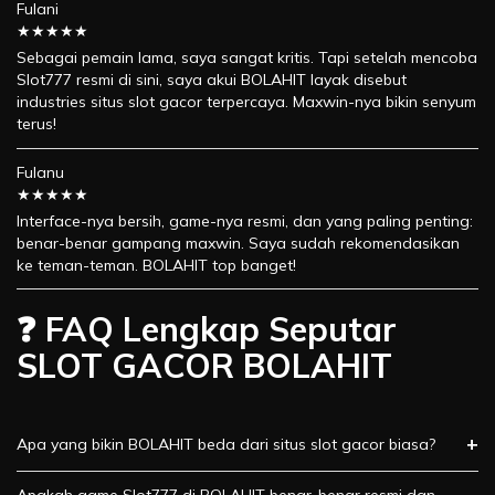
Fulani
★★★★★
Sebagai pemain lama, saya sangat kritis. Tapi setelah mencoba
Slot777 resmi di sini, saya akui BOLAHIT layak disebut
industries situs slot gacor terpercaya. Maxwin-nya bikin senyum
terus!
Fulanu
★★★★★
Interface-nya bersih, game-nya resmi, dan yang paling penting:
benar-benar gampang maxwin. Saya sudah rekomendasikan
ke teman-teman. BOLAHIT top banget!
❓ FAQ Lengkap Seputar
SLOT GACOR BOLAHIT
Apa yang bikin BOLAHIT beda dari situs slot gacor biasa?
Apakah game Slot777 di BOLAHIT benar-benar resmi dan