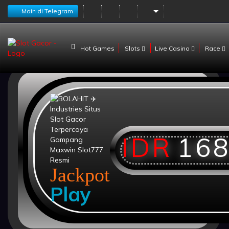
Main di Telegram
Min, 09/08/26 -
Powered by
n peluang menang maxwin tertinggi saat ini.
LIVE UPDATE:
Permainan
S
pacarnya Jiwoo
Hot Games
Slots
Live Casino
Race
IDR
168
Jackpot
Play