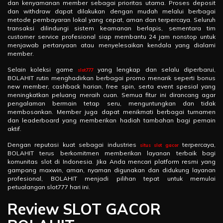
dan kenyamanan member sebagai prioritas utama. Proses deposit
dan withdraw dapat dilakukan dengan mudah melalui berbagai
metode pembayaran lokal yang cepat, aman dan terpercaya. Seluruh
transaksi dilindungi sistem keamanan berlapis, sementara tim
customer service profesional siap membantu 24 jam nonstop untuk
menjawab pertanyaan atau menyelesaikan kendala yang dialami
member.
Selain koleksi game
yang lengkap dan selalu diperbarui,
slot777
BOLAHIT rutin menghadirkan berbagai promo menarik seperti bonus
new member, cashback harian, free spin, serta event spesial yang
meningkatkan peluang meraih cuan. Semua fitur ini dirancang agar
pengalaman bermain tetap seru, menguntungkan dan tidak
membosankan. Member juga dapat menikmati berbagai turnamen
dan leaderboard yang memberikan hadiah tambahan bagi pemain
aktif.
Dengan reputasi kuat sebagai industries
terpercaya,
situs slot gacor
BOLAHIT terus berkomitmen memberikan layanan terbaik bagi
komunitas slot di Indonesia. Jika Anda mencari platform resmi yang
gampang maxwin, aman, nyaman digunakan dan didukung layanan
profesional, BOLAHIT menjadi pilihan tepat untuk memulai
petualangan slot777 hari ini.
Review SLOT GACOR