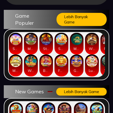
Game
Lebih Banyak
Populer
Game
Sweet Bonanza Super Scatter
Mahjong Wins 3 – Black Scatter
Sticky Bandits Thunder Rail
Sugar Bang Bang 2
Mahjong Ways 2
Wild Bounty Showdown
Nexus Koi Gate
Mahjong Ways
Wukong - Black Scatter
Bang Gacor 1000
Fortune Gems
Gates of Olympus Super Scatter
Lucky Twins Nexus
The Crypt
New Games
Lebih Banyak Game