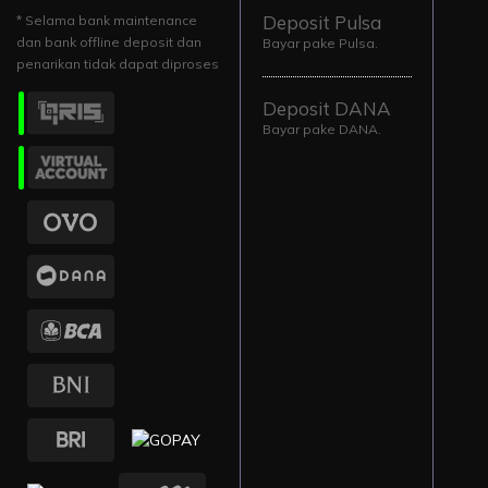
Deposit Pulsa
* Selama bank maintenance
dan bank offline deposit dan
Bayar pake Pulsa.
penarikan tidak dapat diproses
Deposit DANA
Bayar pake DANA.