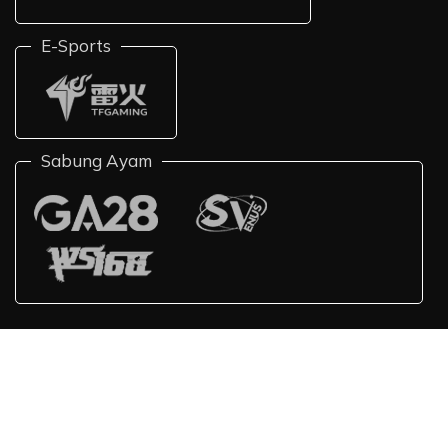
E-Sports
Sabung Ayam