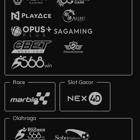
Race
Slot Gacor
Olahraga