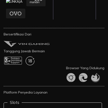
Bersertifikasi Dari
Tanggung Jawab Bermain
Browser Yang Didukung
Platform Penyedia Layanan
Slots