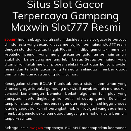
Situs Slot Gacor
Terpercaya Gampang
Maxwin Slot777 Resmi
hadir sebagai salah satu industries situs slot gacor terpercaya
BOLAHIT
di Indonesia yang secara khusus menyajikan permainan slot777 resmi
dengan standar kualitas tinggi. Platform ini dibangun untuk memenuhi
kebutuhan pemain yang menginginkan pengalaman bermain aman,
stabil dan berpeluang menang lebih besar. Setiap permainan yang
ditampilkan telah melalui proses seleksi ketat agar hanya provider
resmi dan terbukti gacor yang tersedia, sehingga member dapat
bermain dengan rasa tenang dan nyaman.
Keunggulan utama BOLAHIT terletak pada sistem permainan yang
dirancang agar terbukti gampang maxwin. Banyak pemain merasakan
sensasi kemenangan beruntun berkat algoritma fair play yang
transparan serta tingkat rtp kompetitif di setiap game. Selain itu,
tampilan situs dibuat modern, ringan dan responsif, sehingga proses
loading cepat bahkan di perangkat mobile. Navigasi yang sederhana
membuat pemula sekalipun dapat langsung memahami cara bermain
tanpa kesulitan.
Sebagai situs
terpercaya, BOLAHIT menempatkan keamanan
slot gacor