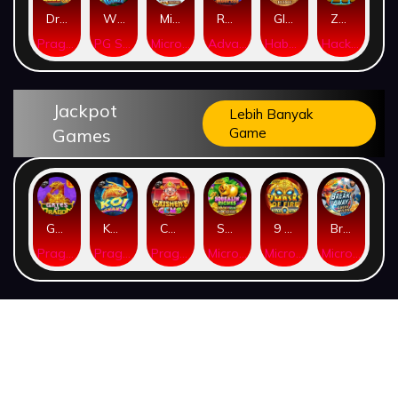
Dragon Gold 88™
Wings of Iguazu
Mighty Panda
Rhapsody of Muertos
Glory Of Rome
Ze Zeus
Pragmatic Play
PG Soft
MicroGaming
AdvantPlay
Habanero
Hacksaw
Jackpot
Lebih Banyak
Games
Game
Gates of Dragon Jackpot Play
Koi Bonanza Jackpot Play
Caishen's Gems Jackpot Play
Squealin' Riches
9 Masks of Fire™ HyperSpins™
Break Away Lucky Wilds
Pragmatic Play
Pragmatic Play
Pragmatic Play
MicroGaming
MicroGaming
MicroGaming