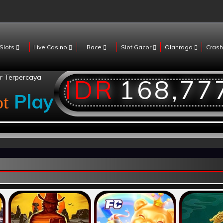
tertinggi saat ini.
LIVE UPDATE:
Permainan
SLOT GACOR
di BOLAHIT s
Slots
Live Casino
Race
Slot Gacor
Olahraga
Cras
IDR
168,77
Play
ot