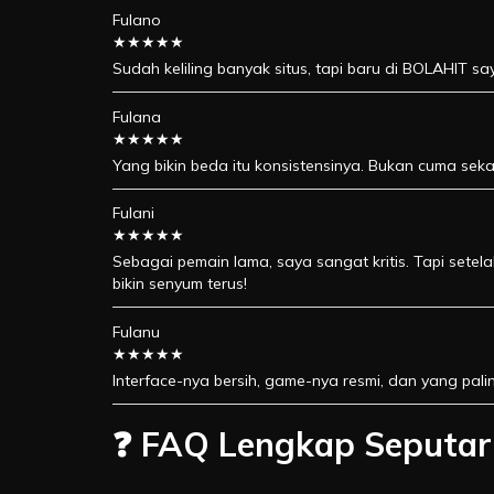
Fulano
★★★★★
Sudah keliling banyak situs, tapi baru di BOLAHIT
Fulana
★★★★★
Yang bikin beda itu konsistensinya. Bukan cuma seka
Fulani
★★★★★
Sebagai pemain lama, saya sangat kritis. Tapi setela
bikin senyum terus!
Fulanu
★★★★★
Interface-nya bersih, game-nya resmi, dan yang p
❓ FAQ Lengkap Seputa