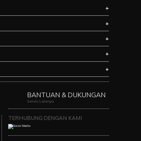
BANTUAN & DUKUNGAN
Servis Lainnya
TERHUBUNG DENGAN KAMI