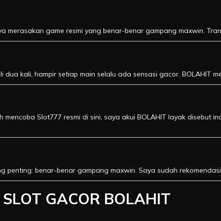
 saya merasakan game resmi yang benar-benar gampang maxwin. Trans
li dua kali, hampir setiap main selalu ada sensasi gacor. BOLAHIT 
h mencoba Slot777 resmi di sini, saya akui BOLAHIT layak disebut in
aling penting: benar-benar gampang maxwin. Saya sudah rekomendas
r SLOT GACOR BOLAHIT