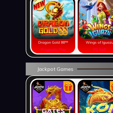
Dragon Gold 88™
Wings of Iguaz
Pragmatic Play
PG Soft
Jackpot Games