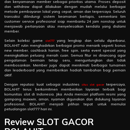
dan kenyamanan member sebagai prioritas utama. Proses deposit
dan withdraw dapat dilakukan dengan mudah melalui berbagai
metode pembayaran lokal yang cepat, aman dan terpercaya. Seluruh
transaksi dilindungi sistem keamanan berlapis, sementara tim
customer service profesional siap membantu 24 jam nonstop untuk
menjawab pertanyaan atau menyelesaikan kendala yang dialami
member.
Selain koleksi game
yang lengkap dan selalu diperbarui,
slot777
BOLAHIT rutin menghadirkan berbagai promo menarik seperti bonus
new member, cashback harian, free spin, serta event spesial yang
meningkatkan peluang meraih cuan. Semua fitur ini dirancang agar
pengalaman bermain tetap seru, menguntungkan dan tidak
membosankan. Member juga dapat menikmati berbagai turnamen
dan leaderboard yang memberikan hadiah tambahan bagi pemain
aktif.
Dengan reputasi kuat sebagai industries
terpercaya,
situs slot gacor
BOLAHIT terus berkomitmen memberikan layanan terbaik bagi
komunitas slot di Indonesia. Jika Anda mencari platform resmi yang
gampang maxwin, aman, nyaman digunakan dan didukung layanan
profesional, BOLAHIT menjadi pilihan tepat untuk memulai
petualangan slot777 hari ini.
Review SLOT GACOR