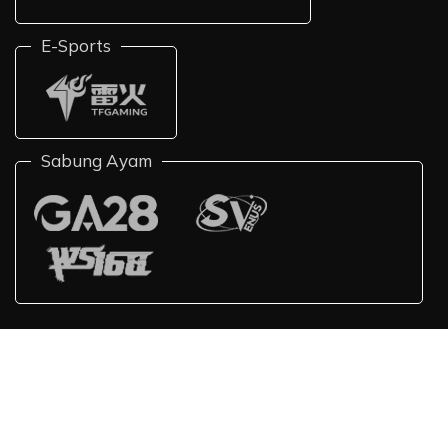
E-Sports
Sabung Ayam