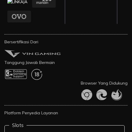
Bersertifikasi Dari
Tanggung Jawab Bermain
Browser Yang Didukung
Platform Penyedia Layanan
Slots