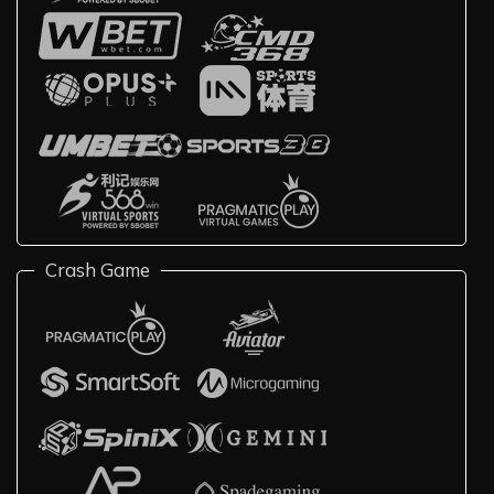
Crash Game