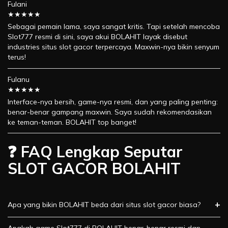
Fulani
★★★★★
Sebagai pemain lama, saya sangat kritis. Tapi setelah mencoba
Slot777 resmi di sini, saya akui BOLAHIT layak disebut
industries situs slot gacor terpercaya. Maxwin-nya bikin senyum
terus!
Fulanu
★★★★★
Interface-nya bersih, game-nya resmi, dan yang paling penting:
benar-benar gampang maxwin. Saya sudah rekomendasikan
ke teman-teman. BOLAHIT top banget!
❓ FAQ Lengkap Seputar
SLOT GACOR BOLAHIT
Apa yang bikin BOLAHIT beda dari situs slot gacor biasa?
Apakah game Slot777 di BOLAHIT benar-benar resmi dan