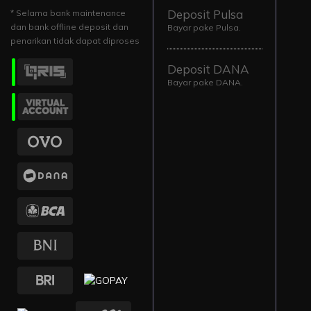
Deposit Pulsa
* Selama bank maintenance
dan bank offline deposit dan
Bayar pake Pulsa.
penarikan tidak dapat diproses
Deposit DANA
Bayar pake DANA.