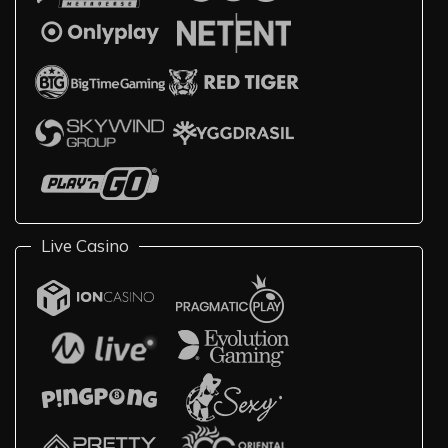
Live Casino