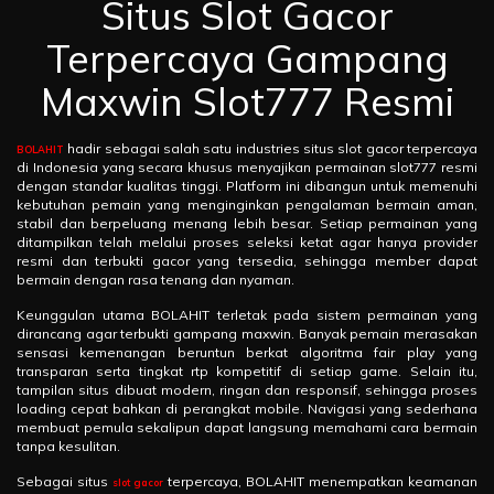
Situs Slot Gacor
Terpercaya Gampang
Maxwin Slot777 Resmi
hadir sebagai salah satu industries situs slot gacor terpercaya
BOLAHIT
di Indonesia yang secara khusus menyajikan permainan slot777 resmi
dengan standar kualitas tinggi. Platform ini dibangun untuk memenuhi
kebutuhan pemain yang menginginkan pengalaman bermain aman,
stabil dan berpeluang menang lebih besar. Setiap permainan yang
ditampilkan telah melalui proses seleksi ketat agar hanya provider
resmi dan terbukti gacor yang tersedia, sehingga member dapat
bermain dengan rasa tenang dan nyaman.
Keunggulan utama BOLAHIT terletak pada sistem permainan yang
dirancang agar terbukti gampang maxwin. Banyak pemain merasakan
sensasi kemenangan beruntun berkat algoritma fair play yang
transparan serta tingkat rtp kompetitif di setiap game. Selain itu,
tampilan situs dibuat modern, ringan dan responsif, sehingga proses
loading cepat bahkan di perangkat mobile. Navigasi yang sederhana
membuat pemula sekalipun dapat langsung memahami cara bermain
tanpa kesulitan.
Sebagai situs
terpercaya, BOLAHIT menempatkan keamanan
slot gacor