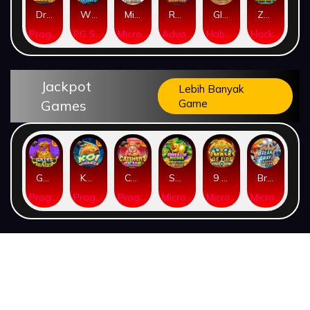
Dragon Gold 88™
Wings of Iguazu
Mighty Panda
Rhapsody of Muertos
Glory Of Rome
Ze Zeus
Pragmatic Play
PG Soft
MicroGaming
AdvantPlay
Habanero
Hacksaw
Jackpot
Lebih Banyak
Games
Game
Gates of Dragon Jackpot Play
Koi Bonanza Jackpot Play
Caishen's Gems Jackpot Play
Squealin' Riches
9 Masks of Fire™ HyperSpins™
Break Away Lucky Wilds
Pragmatic Play
Pragmatic Play
Pragmatic Play
MicroGaming
MicroGaming
MicroGaming