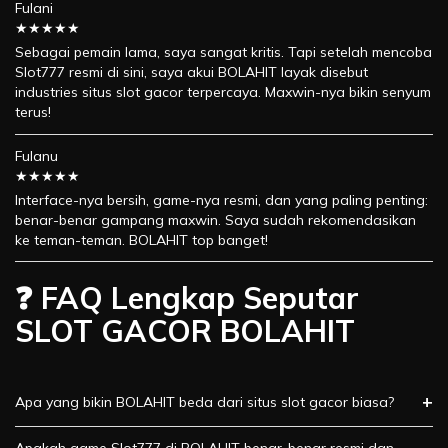
Fulani
★★★★★
Sebagai pemain lama, saya sangat kritis. Tapi setelah mencoba
Slot777 resmi di sini, saya akui BOLAHIT layak disebut
industries situs slot gacor terpercaya. Maxwin-nya bikin senyum
terus!
Fulanu
★★★★★
Interface-nya bersih, game-nya resmi, dan yang paling penting:
benar-benar gampang maxwin. Saya sudah rekomendasikan
ke teman-teman. BOLAHIT top banget!
❓ FAQ Lengkap Seputar
SLOT GACOR BOLAHIT
Apa yang bikin BOLAHIT beda dari situs slot gacor biasa?
Apakah game Slot777 di BOLAHIT benar-benar resmi dan