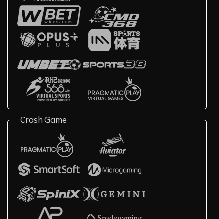
Crash Game