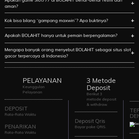
aman?
Kok bisa bilang “gampang maxwin”? Apa buktinya?
Apakah BOLAHIT hanya untuk pemain berpengalaman?
Mengapa banyak orang menyebut BOLAHIT sebagai situs slot
gacor terpercaya di Indonesia?
PELAYANAN
3 Metode
Deposit
Keunggulan
Pelayanan
Berikut 3
metode deposit
& withdraw.
DEPOSIT
TE
Rata-Rata Waktu
DE
Deposit Qris
PENARIKAN
Bayar pake QRIS.
Rata-Rata Waktu