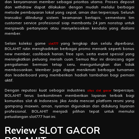
dan kenyamanan member sebagai prioritas utama. Proses deposit
dan withdraw dapat dilakukan dengan mudah melalui berbagai
metode pembayaran lokal yang cepat, aman dan terpercaya. Seluruh
transaksi dilindungi sistem keamanan berlapis, sementara tim
customer service profesional siap membantu 24 jam nonstop untuk
menjawab pertanyaan atau menyelesaikan kendala yang dialami
member.
Selain koleksi game
yang lengkap dan selalu diperbarui,
slot777
BOLAHIT rutin menghadirkan berbagai promo menarik seperti bonus
new member, cashback harian, free spin, serta event spesial yang
meningkatkan peluang meraih cuan. Semua fitur ini dirancang agar
pengalaman bermain tetap seru, menguntungkan dan tidak
membosankan. Member juga dapat menikmati berbagai turnamen
dan leaderboard yang memberikan hadiah tambahan bagi pemain
aktif.
Dengan reputasi kuat sebagai industries
terpercaya,
situs slot gacor
BOLAHIT terus berkomitmen memberikan layanan terbaik bagi
komunitas slot di Indonesia. Jika Anda mencari platform resmi yang
gampang maxwin, aman, nyaman digunakan dan didukung layanan
profesional, BOLAHIT menjadi pilihan tepat untuk memulai
petualangan slot777 hari ini.
Review SLOT GACOR