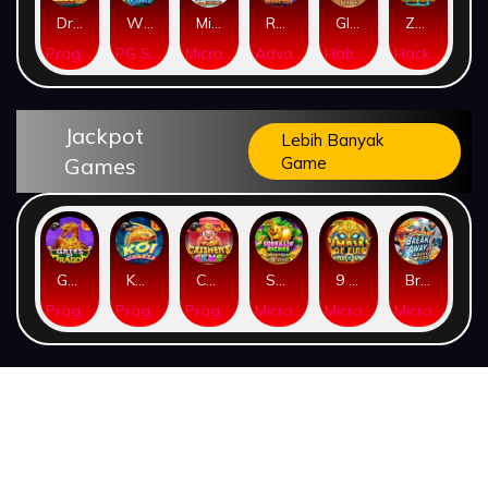
Dragon Gold 88™
Wings of Iguazu
Mighty Panda
Rhapsody of Muertos
Glory Of Rome
Ze Zeus
Pragmatic Play
PG Soft
MicroGaming
AdvantPlay
Habanero
Hacksaw
Jackpot
Lebih Banyak
Games
Game
Gates of Dragon Jackpot Play
Koi Bonanza Jackpot Play
Caishen's Gems Jackpot Play
Squealin' Riches
9 Masks of Fire™ HyperSpins™
Break Away Lucky Wilds
Pragmatic Play
Pragmatic Play
Pragmatic Play
MicroGaming
MicroGaming
MicroGaming