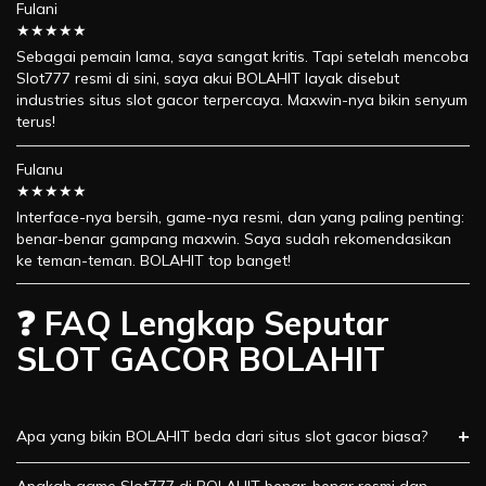
Fulani
★★★★★
Sebagai pemain lama, saya sangat kritis. Tapi setelah mencoba
Slot777 resmi di sini, saya akui BOLAHIT layak disebut
industries situs slot gacor terpercaya. Maxwin-nya bikin senyum
terus!
Fulanu
★★★★★
Interface-nya bersih, game-nya resmi, dan yang paling penting:
benar-benar gampang maxwin. Saya sudah rekomendasikan
ke teman-teman. BOLAHIT top banget!
❓ FAQ Lengkap Seputar
SLOT GACOR BOLAHIT
Apa yang bikin BOLAHIT beda dari situs slot gacor biasa?
Apakah game Slot777 di BOLAHIT benar-benar resmi dan