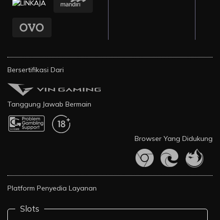
Bersertifikasi Dari
Tanggung Jawab Bermain
Browser Yang Didukung
Platform Penyedia Layanan
Slots