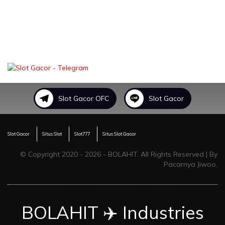
Slot Gacor OFC
Slot Gacor
Slot Gacor
Situs Slot
Slot777
Situs Slot Gacor
© Copyright 2020 - 2026 - BOLAHIT. All Rights Reserved | By
Pacarnya Jiwoo.
BOLAHIT ✈️ Industries