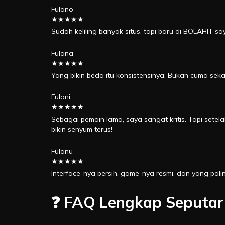
Fulano
★★★★★
Sudah keliling banyak situs, tapi baru di BOLAHIT
Fulana
★★★★★
Yang bikin beda itu konsistensinya. Bukan cuma seka
Fulani
★★★★★
Sebagai pemain lama, saya sangat kritis. Tapi setela
bikin senyum terus!
Fulanu
★★★★★
Interface-nya bersih, game-nya resmi, dan yang p
❓ FAQ Lengkap Seputa