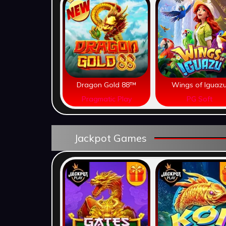
Dragon Gold 88™
Wings of Iguaz
Pragmatic Play
PG Soft
Jackpot Games