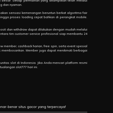
esar. Setiap permainan yang ditampilkan telah melalui
ang dan nyaman.
kan sensasi kemenangan beruntun berkat algoritma fair
sehingga proses loading cepat bahkan di perangkat mobile.
sit dan withdraw dapat dilakukan dengan mudah melalui
ntara tim customer service profesional siap membantu 24
 member, cashback harian, free spin, serta event spesial
dak membosankan. Member juga dapat menikmati berbagai
itas slot di Indonesia. Jika Anda mencari platform resmi
langan slot777 hari ini.
enar-benar situs gacor yang terpercaya!