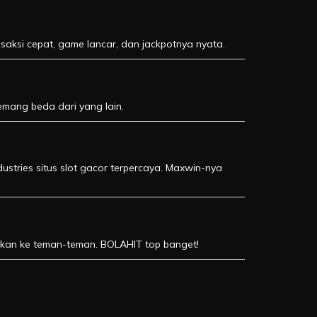
aksi cepat, game lancar, dan jackpotnya nyata.
memang beda dari yang lain.
dustries situs slot gacor terpercaya. Maxwin-nya
ikan ke teman-teman. BOLAHIT top banget!