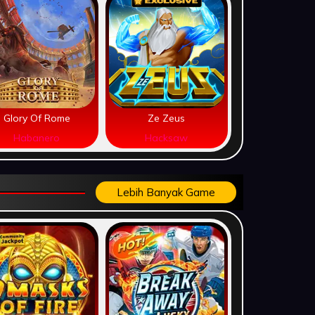
Glory Of Rome
Ze Zeus
Habanero
Hacksaw
Lebih Banyak Game