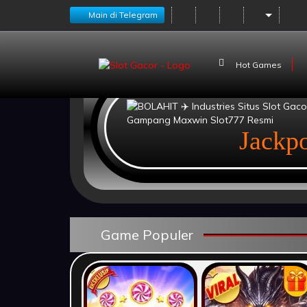
Main di Telegram
Kam, 06/08/26 - Powered by pacarnya Jiwoo
aru dan login alternatif depo 5K terpercaya dengan peluang menang maxwin 
Hot Games
Jackp
Game Populer