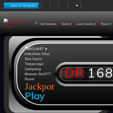
Main di Telegram
Kam, 06/08/26 -
Powered by
n peluang menang maxwin tertinggi saat ini.
LIVE UPDATE:
Permainan
S
pacarnya Jiwoo
Hot Games
Slots
Live Casino
Race
IDR
168
Jackpot
Play