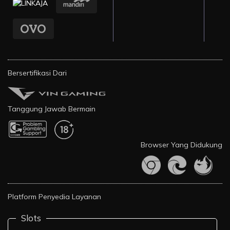
Bersertifikasi Dari
Tanggung Jawab Bermain
Browser Yang Didukung
Platform Penyedia Layanan
Slots