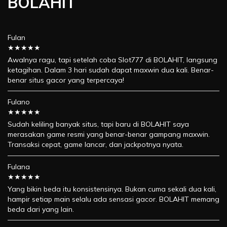
BOLAHIT
Fulan
★★★★★
Awalnya ragu, tapi setelah coba Slot777 di BOLAHIT, langsung
ketagihan. Dalam 3 hari sudah dapat maxwin dua kali. Benar-
benar situs gacor yang terpercaya!
Fulano
★★★★★
Sudah keliling banyak situs, tapi baru di BOLAHIT saya
merasakan game resmi yang benar-benar gampang maxwin.
Transaksi cepat, game lancar, dan jackpotnya nyata.
Fulana
★★★★★
Yang bikin beda itu konsistensinya. Bukan cuma sekali dua kali,
hampir setiap main selalu ada sensasi gacor. BOLAHIT memang
beda dari yang lain.