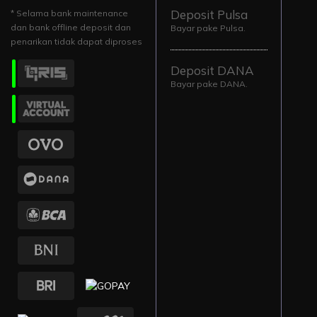
Deposit Pulsa
* Selama bank maintenance
dan bank offline deposit dan
Bayar pake Pulsa.
penarikan tidak dapat diproses
Deposit DANA
Bayar pake DANA.