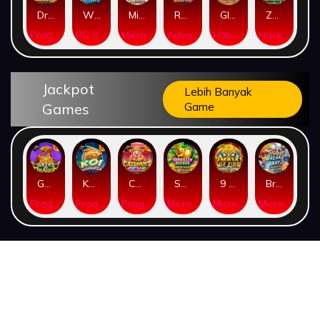
Dragon Gold 88™
Wings of Iguazu
Mighty Panda
Rhapsody of Muertos
Glory Of Rome
Ze Zeus
Pragmatic Play
PG Soft
MicroGaming
AdvantPlay
Habanero
Hacksaw
Jackpot
Lebih Banyak
Games
Game
Gates of Dragon Jackpot Play
Koi Bonanza Jackpot Play
Caishen's Gems Jackpot Play
Squealin' Riches
9 Masks of Fire™ HyperSpins™
Break Away Lucky Wilds
Pragmatic Play
Pragmatic Play
Pragmatic Play
MicroGaming
MicroGaming
MicroGaming