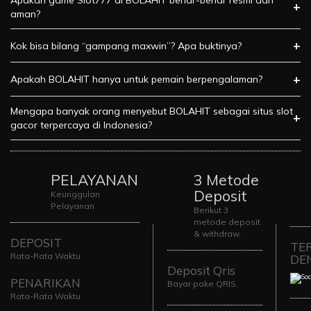
aman?
Kok bisa bilang “gampang maxwin”? Apa buktinya?
Apakah BOLAHIT hanya untuk pemain berpengalaman?
Mengapa banyak orang menyebut BOLAHIT sebagai situs slot
gacor terpercaya di Indonesia?
PELAYANAN
3 Metode
Deposit
Keunggulan
Pelayanan
Berikut 3
metode deposit
& withdraw.
DEPOSIT
TE
Rata-Rata Waktu
DE
Deposit Qris
PENARIKAN
Bayar pake QRIS.
Rata-Rata Waktu