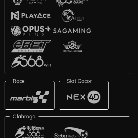
Race
Slot Gacor
Olahraga